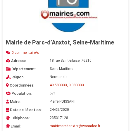
Mairie de Parc-d’Anxtot, Seine-Maritime
0 commentaire/s
Adresse
18 rue Saint-Blaise, 76210
Département:
Seine-Maritime
Région:
Normandie
Coordonnées:
49.583333, 0.383333
Population:
571
Maire:
Pierre POISSANT
Date de l'élection:
24/05/2020
Téléphone:
235317128
Email:
mairieparcdanxtot@wanadoo.fr